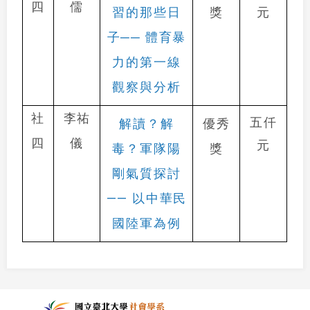
四
儒
習的那些日
獎
元
子── 體育暴
力的第一線
觀察與分析
社
李祐
五仟
解讀？解
優秀
四
儀
元
毒？軍隊陽
獎
剛氣質探討
—— 以中華民
國陸軍為例
:::
國立台北大學社會學