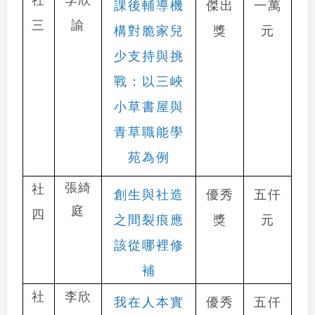
課後輔導機
傑出
一萬
三
諭
構對脆家兒
獎
元
少支持與挑
戰：以三峽
小草書屋與
青草職能學
苑為例
張綺
社
創生與社造
優秀
五仟
庭
四
之間裂痕應
獎
元
該從哪裡修
補
社
李欣
我在人本實
優秀
五仟