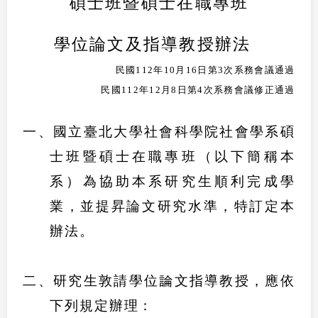
碩士班暨碩士在職專班
學位論文及指導教授辦法
民國
112
年
10
月
16
日第
3
次系務會議通過
民國
112
年
12
月
8
日第
4
次系務會議修正通過
一、國立臺北大學社會科學院社會學系碩
士班暨碩士在職專班（以下簡稱本
系）為協助本系研究生順利完成學
業，並提昇論文研究水準，特訂定本
辦法。
二、研究生敦請學位論文指導教授，應依
下列規定辦理：