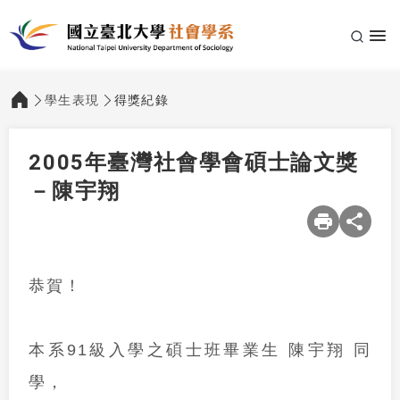
學生表現
得獎紀錄
:::
2005年臺灣社會學會碩士論文獎
－陳宇翔
恭賀！
本系91
級入學之碩士班畢業生 陳宇翔 同
學，