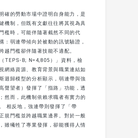
入門
組織章程
規劃
系友新知
最新消息
明確的勞動市場中證明自身能力，是
學金
入門
現任人員
鍵機制，但既有文獻往往將其視為具
專區
系友點滴
會議報導
照片集錦
規劃
規劃
門檻時，可能伴隨著截然不同的代
歷任人員
募款項目
構：弱連帶傾向於被動的訊號驗證，
活動資訊
系友專訪
學金
加入系友會
跨越門檻卻伴隨著技能不適配。
70年系慶
系友動態
PS-B; N=4,805）」資料，檢
畢業生流向
視網絡資源、教育背景與職業連結如
傑出系/校友
斯迴歸模型的分析顯示，弱連帶與強
高聲望者）發揮了「指路」功能，透
；然而，此機制依賴求職者有實力的
。 相反地，強連帶則發揮了「帶
正規門檻並跨越職業邊界。對於一般
，雖犧牲了專業發揮，卻能獲得人情