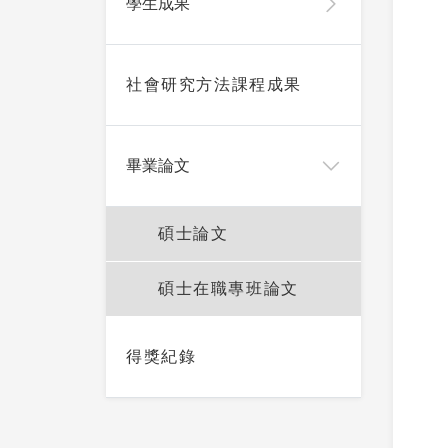
學生成果
沿革與現況
系所特色
社會研究方法課程成果
進修與就業
專任
學術演講
公共寫作
客座講
畢業論文
系上公告
資源與辦法
合聘
碩士論文
招生公告
兼任
碩士在職專班論文
國際交流
訪問
畢業指南
退休與離
得獎紀錄
學生榮譽
行政
活動宣傳