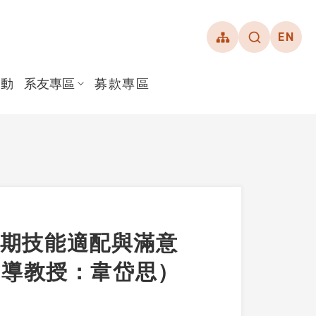
EN
活動
系友專區
募款專區
期技能適配與滿意
指導教授：韋岱思）
入門
簡介與大事記
友會介紹
學金