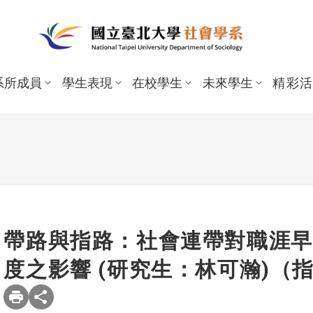
系所成員
學生表現
在校學生
未來學生
精彩
帶路與指路：社會連帶對職涯早
大學部
度之影響 (研究生：林可瀚)（
新生
大學部
碩士班
系
獎助
碩士班