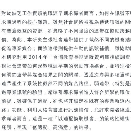
新生
三鶯研究
碩士在職專班
課程
碩士在職專班
對於缺乏工作實績的職涯早期求職者而言，如何在訊號不
獎助
新生
學生成果
社會實踐獎
求職過程的核心難題。雖然社會網絡被視為傳遞訊號的關
實習
課程
課程
有普遍效益的資源，卻忽略了不同強度的連帶在協助跨越
教師
社會研究方法課程成果
社會實踐計畫
價。為此，本研究主張社會連帶提供了截然不同的機會結
獎助
座教授
畢業論文
大專生研究
碩士論文
促進專業媒合；而強連帶則提供主動的訊號補償，雖協助
本研究利用 2014 年「台灣教育長期追蹤資料庫後續調查（TE
教師
得獎紀錄
碩士在職專班論文
雙聯與交換經驗
視社會連帶如何形塑職涯早期的勞動市場媒合，並特別檢
教師
何調節連帶與媒合結果之間的關聯。透過次序與多項邏輯
IPAC
連帶產生了系統性截然不同的媒合路徑。弱連帶（特別是
學者
實習成果
過專業訊號的驗證，精準引導求職者進入符合所學的職位
職教師
前提，雖確保了適配，卻也將其鎖定在既有的專業軌道內
路」功能，利用人格背書進行訊號補償，允許求職者繞過
人員
求職者而言，這是一種「以適配換取機會」的策略性權衡
庇護，呈現「低適配、高滿意」的結果。