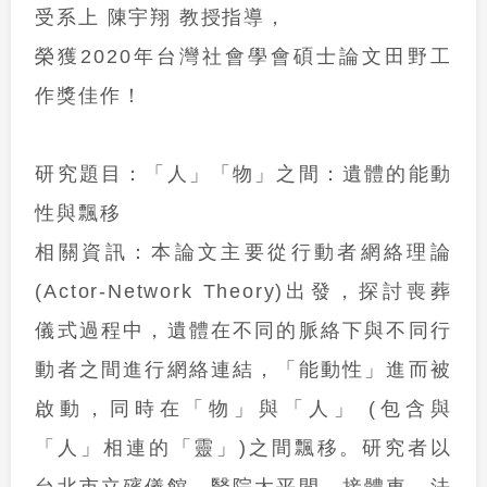
受系上 陳宇翔 教授指導，
榮獲
2020
年
台灣社會學會碩士論文田野工
作獎佳作
！
研究題目：
「人」「物」之間：遺體的能動
性與飄移
相關資訊：
本論文主要從行動者網絡理論
(Actor-Network Theory)出發，探討喪葬
儀式過程中，遺體在不同的脈絡下與不同行
動者之間進行網絡連結，「能動性」進而被
啟動，同時在「物」與「人」 (包含與
「人」相連的「靈」)之間飄移。
研究者以
台北市立殯儀館、醫院太平間、接體車、法