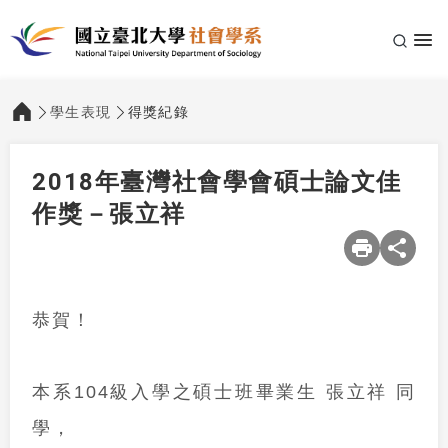
學生表現
得獎紀錄
:::
2018年臺灣社會學會碩士論文佳
作獎－張立祥
恭賀！
本系
104
級入學之碩士班畢業生 張立祥 同
學，