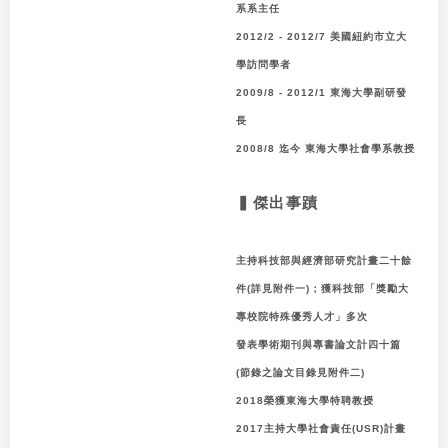
系系主任
2012/2 - 2012/7 美國紐約市立大
學訪問學者
2009/8 - 2012/1 東海大學副研發
長
2008/8 迄今 東海大學社會學系教授
▍傑出事蹟
主持科技部與經濟部研究計畫二十餘
件
(
詳見附件一
)
；獲科技部「獎勵大
專校院特殊優秀人才」多次
發表學術期刊與專書論文計四十篇
(
節錄之論文目錄見附件二
)
2018
榮獲東海大學特聘教授
2017
主持大學社會責任
(USR)
計畫