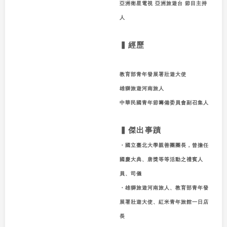
亞洲衛星電視 亞洲旅遊台 節目主持
人
▍經歷
教育部青年發展署壯遊大使
雄獅旅遊河南旅人
中華民國青年節籌備委員會副召集人
▍傑出事蹟
・國立臺北大學親善團團長，曾擔任
國慶大典、唐獎等等活動之禮賓人
員、司儀
・雄獅旅遊河南旅人、教育部青年發
展署壯遊大使、紅米青年旅館一日店
長