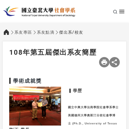
系友專區
系友點滴
傑出系/校友
:::
108年第五屆傑出系友簡歷
學術成就獎
▍學歷
國立中興大學法商學院社會學系學士
美國德州大學奧斯汀分校社會學博
士
(Ph.D., University of Texas