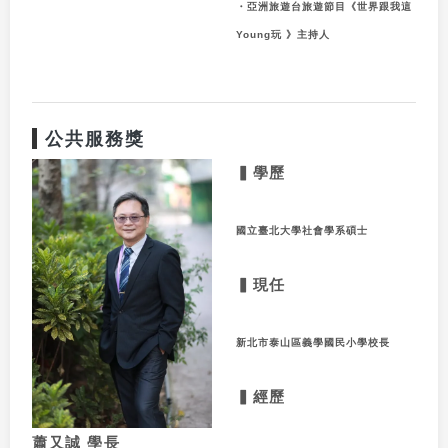
・亞洲旅遊台旅遊節目《世界跟我這
Young
玩 》主持人
公共服務獎
▍學歷
國立臺北大學社會學系碩士
▍現任
新北市泰山區義學國民小學校長
▍經歷
蕭又誠
學長