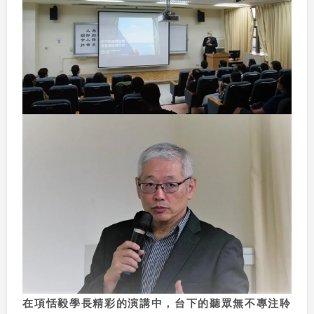
在項恬毅學長精彩的演講中，台下的聽眾無不專注聆